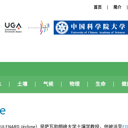
首页
简介
水
土壤
气候
物理
生命
健
e
ULENARD Jérôme）是萨瓦勃朗峰大学土壤学教授，他被派至
E