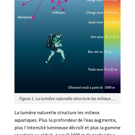
Figure 1. La lumière naturelle structure les milieux aquatiques : plus la profondeur de l’eau augmente, plus l’intensité de la lumière diminue et plus la gamme spectrale de la lumière qui diffuse rétrécie. L‘eau agit comme un agent filtrant qui tend à sélectionner une seule longueur d’onde du spectre lumineux (monochromateur). Les longueurs d’onde longues (couleur rouge) sont les premières à disparaître. A 1000 mètres de profondeur, il ne reste plus qu’une faible gamme spectrale centrée sur le bleu, aux alentours de 480 nm. [Source : Figure modifiée d’après Le Tallec, 2013 [voir ref. 4].]
La lumière naturelle structure les milieux
aquatiques. Plus la profondeur de l’eau augmente,
plus l’intensité lumineuse décroît et plus la gamme
spectrale se réduit. Jusqu’à 1000 m de profondeur,