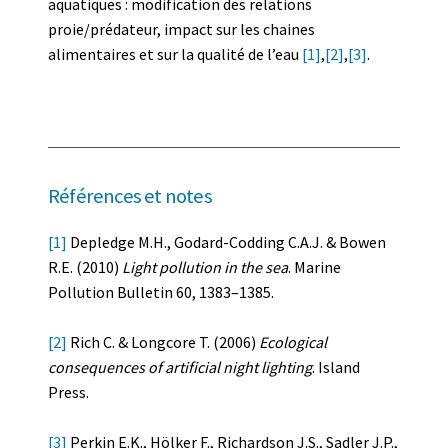
aquatiques : modification des relations
proie/prédateur, impact sur les chaines
alimentaires et sur la qualité de l’eau
[1]
,
[2]
,
[3]
.
Références et notes
[1]
Depledge M.H., Godard-Codding C.A.J. & Bowen
R.E. (2010)
Light pollution in the sea
. Marine
Pollution Bulletin 60, 1383–1385.
[2]
Rich C. & Longcore T. (2006)
Ecological
consequences of artificial night lighting
. Island
Press.
[3]
Perkin E.K., Hölker F., Richardson J.S., Sadler J.P.,