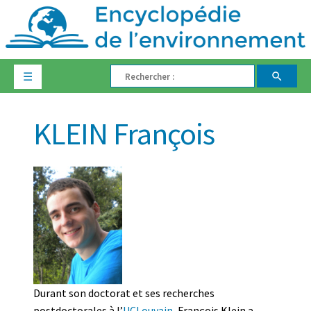
☰
KLEIN François
Durant son doctorat et ses recherches
postdoctorales à l’
UCLouvain
, François Klein a