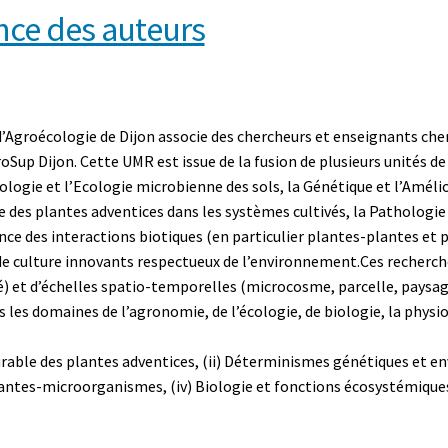
ence des auteurs
’Agroécologie de Dijon associe des chercheurs et enseignants cher
roSup Dijon. Cette UMR est issue de la fusion de plusieurs unités de
ologie et l’Ecologie microbienne des sols, la Génétique et l’Amélio
e des plantes adventices dans les systèmes cultivés, la Pathologie
nce des interactions biotiques (en particulier plantes-plantes et
e culture innovants respectueux de l’environnement.Ces recherche
) et d’échelles spatio-temporelles (microcosme, parcelle, paysage
es domaines de l’agronomie, de l’écologie, de biologie, la physiol
n durable des plantes adventices, (ii) Déterminismes génétiques et 
lantes-microorganismes, (iv) Biologie et fonctions écosystémiques