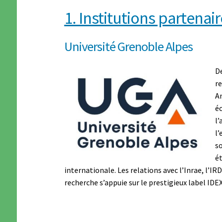
1. Institutions partenai
Université Grenoble Alpes
De
re
An
éc
l’
l’
so
ét
internationale. Les relations avec l’Inrae, l’
recherche s’appuie sur le prestigieux label IDEX