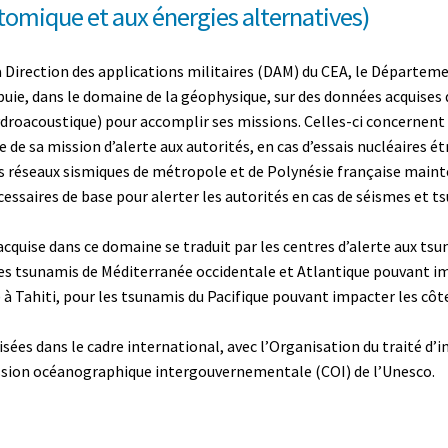
tomique et aux énergies alternatives)
la Direction des applications militaires (DAM) du CEA, le Départem
puie, dans le domaine de la géophysique, sur des données acquises 
droacoustique) pour accomplir ses missions. Celles-ci concernent l
e de sa mission d’alerte aux autorités, en cas d’essais nucléaires é
s réseaux sismiques de métropole et de Polynésie française mainte
essaires de base pour alerter les autorités en cas de séismes et t
acquise dans ce domaine se traduit par les centres d’alerte aux ts
les tsunamis de Méditerranée occidentale et Atlantique pouvant imp
à Tahiti, pour les tsunamis du Pacifique pouvant impacter les côt
sées dans le cadre international, avec l’Organisation du traité d’
ission océanographique intergouvernementale (COI) de l’Unesco.