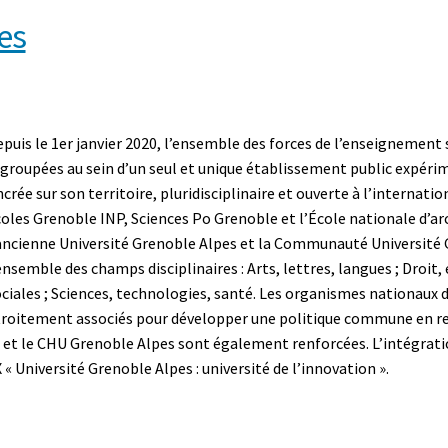
res
puis le 1er janvier 2020, l’ensemble des forces de l’enseignement 
groupées au sein d’un seul et unique établissement public expéri
crée sur son territoire, pluridisciplinaire et ouverte à l’internatio
oles Grenoble INP, Sciences Po Grenoble et l’École nationale d’a
ancienne Université Grenoble Alpes et la Communauté Université 
ensemble des champs disciplinaires : Arts, lettres, langues ; Droit
ciales ; Sciences, technologies, santé. Les organismes nationaux 
roitement associés pour développer une politique commune en rec
IRD et le CHU Grenoble Alpes sont également renforcées. L’intégrati
 « Université Grenoble Alpes : université de l’innovation ».