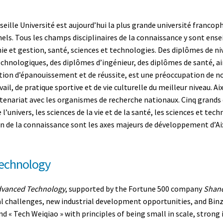
seille Université est aujourd’hui la plus grande université francop
ls. Tous les champs disciplinaires de la connaissance y sont enseig
ie et gestion­, santé­, sciences et technologies. Des diplômes de n
hnologiques, des diplômes d’ingénieur, des diplômes de santé, ains
dition d’épanouissement et de réussite, est une préoccupation de 
vail, de pratique sportive et de vie culturelle du meilleur niveau. 
rtenariat avec les organismes de recherche nationaux. Cinq grands 
 l’univers­, les sciences de la vie et de la santé­, les sciences et t
tion de la connaissance sont les axes majeurs de développement d’Ai
Technology
Advanced Technology
, supported by the Fortune 500 company
Shand
 challenges, new industrial development opportunities, and Binzho
d « Tech Weiqiao » with principles of being small in scale, strong i