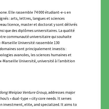
hone. Elle rassemble 74 000 étudiant-e-s en
nés ­: arts, lettres, langues et sciences
iveau licence, master et doctorat y sont délivrés
i que des diplômes universitaires. La qualité
notre communauté universitaire qui souhaite
Aix-Marseille Université rassemble 130
domaines sont principalement investis ­:
echnologies avancées, les sciences humaines et
x-Marseille Université, université à l’ambition
ong Weiqiao Venture Group
, addresses major
u’s « dual-type » city core needs. It serves
n investment, elite, and specialized. It aims to