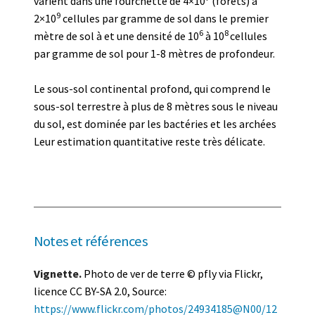
varient dans une fourchette de 4×10
(forêts) à
9
2×10
cellules par gramme de sol dans le premier
6
8
mètre de sol à et une densité de 10
à 10
cellules
par gramme de sol pour 1-8 mètres de profondeur.
Le sous-sol continental profond, qui comprend le
sous-sol terrestre à plus de 8 mètres sous le niveau
du sol, est dominée par les bactéries et les archées
Leur estimation quantitative reste très délicate.
Notes et références
Vignette.
Photo de ver de terre © pfly via Flickr,
licence CC BY-SA 2.0, Source:
https://www.flickr.com/photos/24934185@N00/12