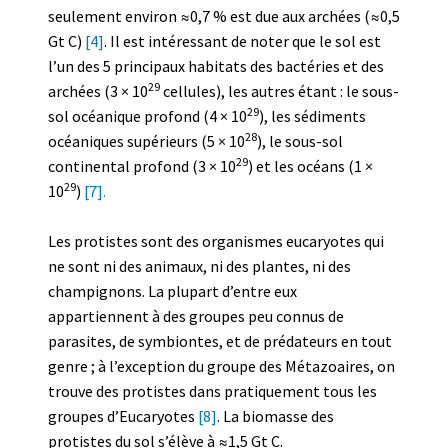
seulement environ ≈0,7 % est due aux archées (≈0,5
Gt C)
[4]
. Il est intéressant de noter que le sol est
l’un des 5 principaux habitats des bactéries et des
29
archées (3 × 10
cellules), les autres étant : le sous-
29
sol océanique profond (4 × 10
), les sédiments
28
océaniques supérieurs (5 × 10
), le sous-sol
29
continental profond (3 × 10
) et les océans (1 ×
29
10
)
[7].
Les protistes sont des organismes eucaryotes qui
ne sont ni des animaux, ni des plantes, ni des
champignons. La plupart d’entre eux
appartiennent à des groupes peu connus de
parasites, de symbiontes, et de prédateurs en tout
genre ; à l’exception du groupe des Métazoaires, on
trouve des protistes dans pratiquement tous les
groupes d’Eucaryotes
[8]
. La biomasse des
protistes du sol s’élève à ≈1,5 Gt C.