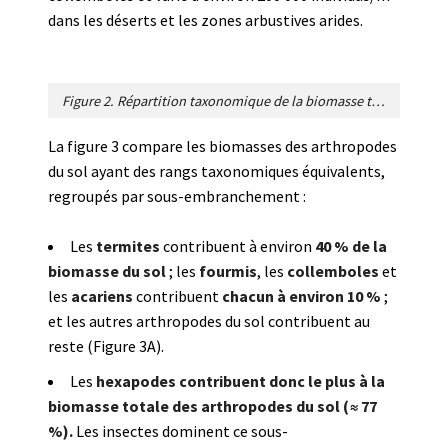
dans les déserts et les zones arbustives arides.
Figure 2. Répartition taxonomique de la biomasse totale des arthropodes du sol. (A) Répartition de la biomasse entre les différents groupes taxonomiques d’arthropodes du sol (voir [9]. (B) Comparaison entre la biomasse des différents sous-embranchements d’arthropodes du sol. [Source © Rosenberg et al., ref. 9,
La figure 3 compare les biomasses des arthropodes
du sol ayant des rangs taxonomiques équivalents,
regroupés par sous-embranchement :
Les
termites
contribuent à environ
40 % de la
biomasse du sol
; les
fourmis
, les
collemboles
et
les
acariens
contribuent
chacun à environ 10 %
;
et les autres arthropodes du sol contribuent au
reste (Figure 3A).
Les
hexapodes
contribuent donc le plus à la
biomasse totale des arthropodes du sol (≈ 77
%).
Les insectes dominent ce sous-