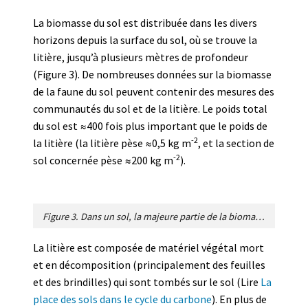
La biomasse du sol est distribuée dans les divers
horizons depuis la surface du sol, où se trouve la
litière, jusqu’à plusieurs mètres de profondeur
(Figure 3). De nombreuses données sur la biomasse
de la faune du sol peuvent contenir des mesures des
communautés du sol et de la litière. Le poids total
du sol est ≈400 fois plus important que le poids de
-2
la litière (la litière pèse ≈0,5 kg m
, et la section de
-2
sol concernée pèse ≈200 kg m
).
Figure 3. Dans un sol, la majeure partie de la biomasse se trouve dans les ≈10-20 cm supérieurs, mais la biomasse microbienne est largement présente plus en profondeur. [Photo © Michael Dennis Stagg, cc-by-sa/2.0 ; via geograph.org.uk/p/3046082]
La litière est composée de matériel végétal mort
et en décomposition (principalement des feuilles
et des brindilles) qui sont tombés sur le sol (Lire
La
place des sols dans le cycle du carbone
). En plus de