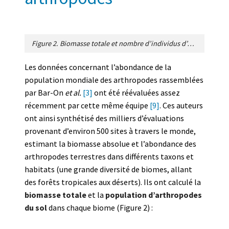
Figure 2. Biomasse totale et nombre d’individus d’arthropodes du sol dans différents biomes. Pour chaque biome, les panneaux (A) et (C) montrent la biomasse sèche totale sur des échelles linéaires et logarithmiques, respectivement. Les panneaux (B) et (D) montrent les mêmes données pour les populations totales. Les barres d’erreur représentent des intervalles de confiance à 95 %. [Source © Rosenberg et al., ref. 9,
Les données concernant l’abondance de la
population mondiale des arthropodes rassemblées
par Bar-On
et al.
[3]
ont été réévaluées assez
récemment par cette même équipe
[9]
. Ces auteurs
ont ainsi synthétisé des milliers d’évaluations
provenant d’environ 500 sites à travers le monde,
estimant la biomasse absolue et l’abondance des
arthropodes terrestres dans différents taxons et
habitats (une grande diversité de biomes, allant
des forêts tropicales aux déserts). Ils ont calculé la
biomasse totale
et la
population d’arthropodes
du sol
dans chaque biome (Figure 2) :