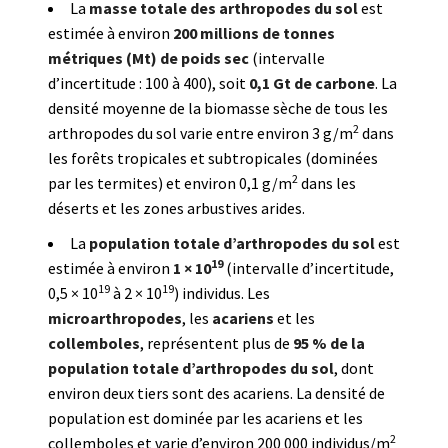
La
masse totale des arthropodes du sol
est
estimée à environ
200 millions de tonnes
métriques (Mt) de poids sec
(intervalle
d’incertitude : 100 à 400), soit
0,1 Gt de carbone
. La
densité moyenne de la biomasse sèche de tous les
2
arthropodes du sol varie entre environ 3 g/m
dans
les forêts tropicales et subtropicales (dominées
2
par les termites) et environ 0,1 g/m
dans les
déserts et les zones arbustives arides.
La
population totale d’arthropodes du sol
est
19
estimée à environ
1 × 10
(intervalle d’incertitude,
19
19
0,5 × 10
à 2 × 10
) individus. Les
microarthropodes
, les
acariens
et les
collemboles
, représentent plus de
95 % de la
population totale d’arthropodes du sol
, dont
environ deux tiers sont des acariens. La densité de
population est dominée par les acariens et les
2
collemboles et varie d’environ 200 000 individus/m