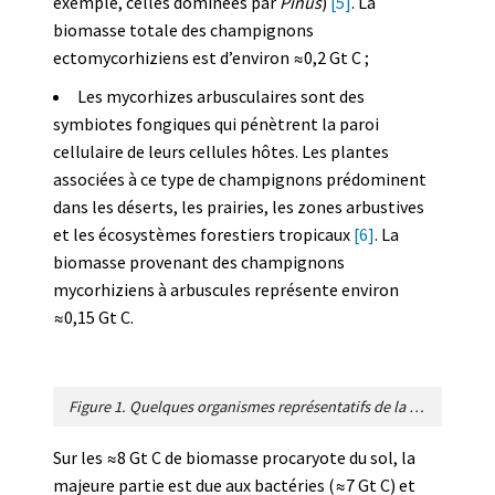
exemple, celles dominées par
Pinus
)
[5]
. La
biomasse totale des champignons
ectomycorhiziens est d’environ ≈0,2 Gt C ;
Les mycorhizes arbusculaires sont des
symbiotes fongiques qui pénètrent la paroi
cellulaire de leurs cellules hôtes. Les plantes
associées à ce type de champignons prédominent
dans les déserts, les prairies, les zones arbustives
et les écosystèmes forestiers tropicaux
[6]
. La
biomasse provenant des champignons
mycorhiziens à arbuscules représente environ
≈0,15 Gt C.
Figure 1. Quelques organismes représentatifs de la biodiversité du sol. A, bactéries sur un grain de sable (Photo Lewis Lab à Northeastern University © Anthony d’Onofrio / CC BY 2.0, via Wikimedia Commons) ; B, protiste du sol
Sur les ≈8 Gt C de biomasse procaryote du sol, la
majeure partie est due aux bactéries (≈7 Gt C) et