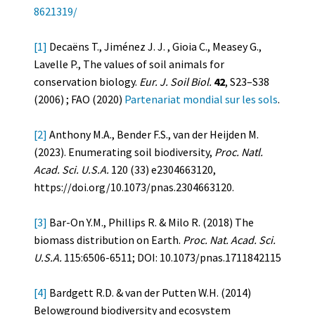
8621319/
[1]
Decaëns T., Jiménez J. J. , Gioia C., Measey G.,
Lavelle P., The values of soil animals for
conservation biology.
Eur. J. Soil Biol.
42
, S23–S38
(2006) ; FAO (2020)
Partenariat mondial sur les sols
.
[2]
Anthony M.A., Bender F.S., van der Heijden M.
(2023). Enumerating soil biodiversity,
Proc. Natl.
Acad. Sci. U.S.A.
120 (33) e2304663120,
https://doi.org/10.1073/pnas.2304663120.
[3]
Bar-On Y.M., Phillips R. & Milo R. (2018) The
biomass distribution on Earth.
Proc. Nat. Acad. Sci.
U.S.A.
115:6506-6511; DOI: 10.1073/pnas.1711842115
[4]
Bardgett R.D. & van der Putten W.H. (2014)
Belowground biodiversity and ecosystem