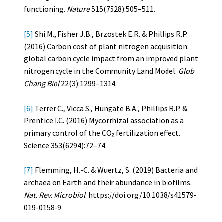
functioning.
Nature
515(7528):505–511.
[5]
Shi M., Fisher J.B., Brzostek E.R. & Phillips R.P.
(2016) Carbon cost of plant nitrogen acquisition:
global carbon cycle impact from an improved plant
nitrogen cycle in the Community Land Model.
Glob
Chang Biol
22(3):1299–1314.
[6]
Terrer C., Vicca S., Hungate B.A., Phillips R.P. &
Prentice I.C. (2016) Mycorrhizal association as a
primary control of the CO₂ fertilization effect.
Science 353(6294):72–74.
[7]
Flemming, H.-C. & Wuertz, S. (2019) Bacteria and
archaea on Earth and their abundance in biofilms.
Nat. Rev. Microbiol
. https://doi.org/10.1038/s41579-
019-0158-9