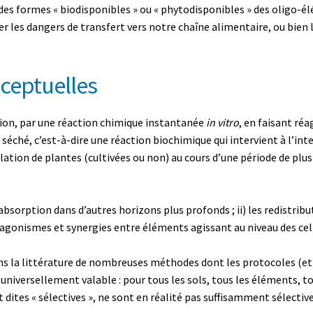
des formes « biodisponibles » ou « phytodisponibles » des oligo-
uer les dangers de transfert vers notre chaîne alimentaire, ou bien 
nceptuelles
on, par une réaction chimique instantanée
in vitro
, en faisant réa
séché, c’est-à-dire une réaction biochimique qui intervient à l’int
ulation de plantes (cultivées ou non) au cours d’une période de p
l’absorption dans d’autres horizons plus profonds ; ii) les redistribu
antagonismes et synergies entre éléments agissant au niveau des cel
ans la littérature de nombreuses méthodes dont les protocoles (et 
 universellement valable : pour tous les sols, tous les éléments, 
 dites « sélectives », ne sont en réalité pas suffisamment sélective