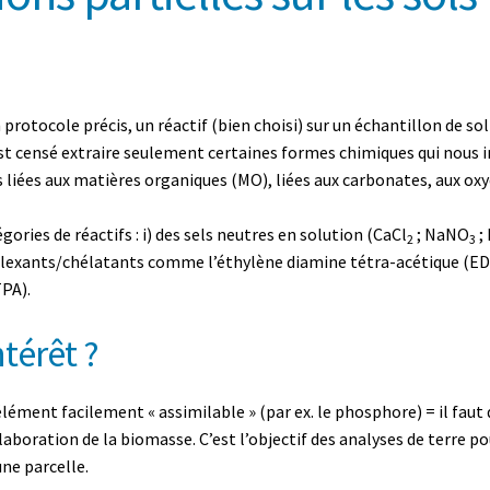
n protocole précis, un réactif (bien choisi) sur un échantillon de s
est censé extraire seulement certaines formes chimiques qui nous i
liées aux matières organiques (MO), liées aux carbonates, aux oxyde
ories de réactifs : i) des sels neutres en solution (CaCl
; NaNO
;
2
3
exants/chélatants comme l’éthylène diamine tétra-acétique (EDTA
PA).
ntérêt ?
lément facilement « assimilable » (par ex. le phosphore) = il faut q
laboration de la biomasse. C’est l’objectif des analyses de terre pou
une parcelle.