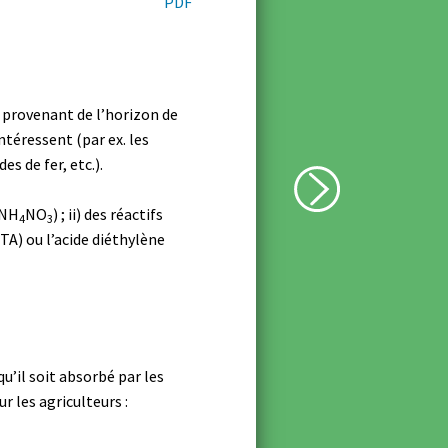
PDF
ol provenant de l’horizon de
ntéressent (par ex. les
s de fer, etc.).
 NH
NO
) ; ii) des réactifs
4
3
) ou l’acide diéthylène
u’il soit absorbé par les
r les agriculteurs :