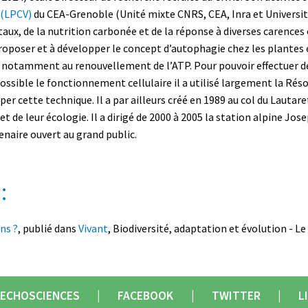
e (LPCV)
du CEA-Grenoble (Unité mixte CNRS, CEA, Inra et Universit
taux, de la nutrition carbonée et de la réponse à diverses carences 
roposer et à développer le concept d’autophagie chez les plantes 
notamment au renouvellement de l’ATP. Pour pouvoir effectuer de
ossible le fonctionnement cellulaire il a utilisé largement la Ré
er cette technique. Il a par ailleurs créé en 1989 au col du Lauta
 de leur écologie. Il a dirigé de 2000 à 2005 la station alpine Jos
tenaire ouvert au grand public.
:
ns ?
, publié dans
Vivant
, Biodiversité, adaptation et évolution - Le 
ECHOSCIENCES
FACEBOOK
TWITTER
L