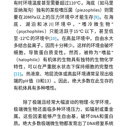
有时环境温度甚至需要超过110℃。海底（如马里
亚纳海沟）独有的某些嗜压菌（piezophiles）则需
要在20MPa以上的压力环境中才能生存
[9]
。在海
底、湖泊和冰川环境中，“嗜冷微生物”
（psychophiles）只能活跃于15℃以下，甚至低
至-12℃的环境中
[10]
。在高盐环境中，自由水大
多结合盐离子，因而十分稀少。这样的环境会破坏
细胞，导致蛋白质变性。然而，被称为“嗜盐”
（halophilic）有机体的生物具有独特的生物化学
特性，可以在严重脱水状态下保持细胞的完整性
[11]
。热液泉、地层流体或高盐环境通常呈现出极
端的pH值（0和13）。因此，绝大多数在此生存的
有机体具有多种嗜性。
除了极端且经常大幅波动的物理-化学环境，
极端微生物还面临多种环境压力，如辐射或重金
属。这些因素能够产生自由基，破坏DNA和蛋白
质。绝大多数极端微生物都发育出了DNA修复系统