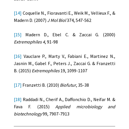
[14]
Coquelle N., Fioravanti E., Weik M., Vellieux F., &
Madern D. (2007)
J Mol Biol
374, 547-562
[15]
Madern D., Ebel C. & Zaccai G. (2000)
Extremophiles 4
, 91-98
[16]
Vauclare P., Marty V., Fabiani E., Martinez N.,
Jasnin M., Gabel F., Peters J., Zaccai G. & Franzetti
B. (2015)
Extremophiles
19, 1099-1107
[17]
Franzetti B. (2010)
Biofutur
, 35-38
[18]
Raddadi N., Cherif A., Daffonchio D., Neifar M. &
Fava F. (2015)
Applied microbiology and
biotechnology
99, 7907-7913