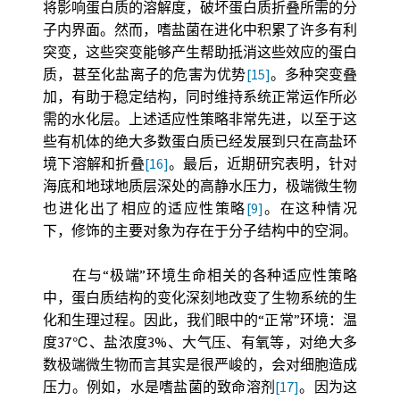
将影响蛋白质的溶解度，破坏蛋白质折叠所需的分
子内界面。然而，嗜盐菌在进化中积累了许多有利
突变，这些突变能够产生帮助抵消这些效应的蛋白
质，甚至化盐离子的危害为优势
[15]
。多种突变叠
加，有助于稳定结构，同时维持系统正常运作所必
需的水化层。上述适应性策略非常先进，以至于这
些有机体的绝大多数蛋白质已经发展到只在高盐环
境下溶解和折叠
[16]
。最后，近期研究表明，针对
海底和地球地质层深处的高静水压力，极端微生物
也进化出了相应的适应性策略
[9]
。在这种情况
下，修饰的主要对象为存在于分子结构中的空洞。
在与“极端”环境生命相关的各种适应性策略
中，蛋白质结构的变化深刻地改变了生物系统的生
化和生理过程。因此，我们眼中的“正常”环境：温
度37℃、盐浓度3%、大气压、有氧等，对绝大多
数极端微生物而言其实是很严峻的，会对细胞造成
压力。例如，水是嗜盐菌的致命溶剂
[17]
。因为这