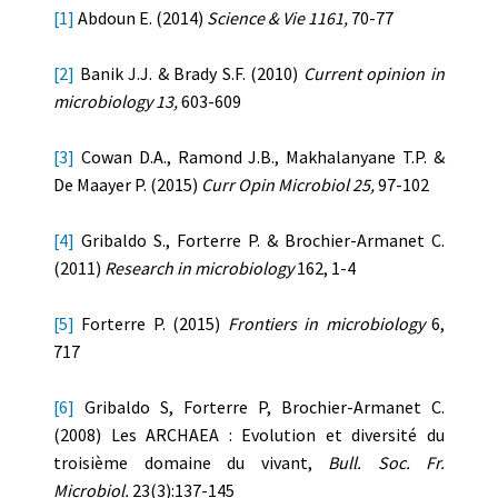
[1]
Abdoun E. (2014)
Science & Vie
1161,
70-77
[2]
Banik J.J. & Brady S.F. (2010)
Current opinion in
microbiology 13,
603-609
[3]
Cowan D.A., Ramond J.B., Makhalanyane T.P. &
De Maayer P. (2015)
Curr Opin Microbiol 25,
97-102
[4]
Gribaldo S., Forterre P. & Brochier-Armanet C.
(2011)
Research in microbiology
162, 1-4
[5]
Forterre P. (2015)
Frontiers in microbiology
6,
717
[6]
Gribaldo S, Forterre P, Brochier-Armanet C.
(2008) Les ARCHAEA : Evolution et diversité du
troisième domaine du vivant,
Bull. Soc. Fr.
Microbiol.
23(3):137-145