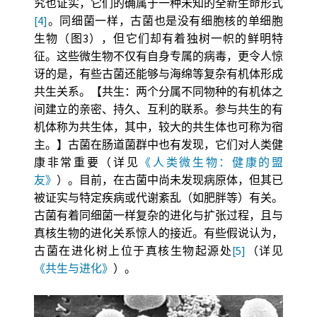
究也证实，它们的确属于一种未知的全新生命形式
[4]
。同细菌一样，古菌也是没有细胞核的单细胞
生物（图3），但它们却有着独树一帜的鲜明特
征。这些微生物不仅有自身专属的病毒，更令人惊
讶的是，有些古菌还能够与海绵等复杂有机体形成
共生关系。【共生：两个分属不同物种的有机体之
间建立的亲密、持久、互利的联系。参与共生的有
机体称为共生体，其中，较大的共生体也可称为宿
主。】古菌在肠道菌群中也有发现，它们对人类健
康非常重要（详见
《人类微生物：健康的盟
友》
）。目前，在古菌中尚未发现病原体，但其已
被证实与特定疾病或代谢紊乱（如肥胖等）有关。
古菌有着同细菌一样复杂的进化与扩张过程，且与
真核生物的进化关系惊人的接近。有些假说认为，
古菌在进化树上位于真核生物起源处
[5]
（详见
《共生与进化》
）。