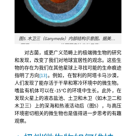
图5. 木卫三（Ganymede）内部结构示意图。据美国国家航空航天局报道，在冰层下100公里处存在盐海。
[图源：Felicia Chou，美国国家航空航天局]
对古菌，或更广义范畴上的极端微生物的研究
Ganymede Interior木卫三内部，Ice crust冰地壳，Saline ocean盐海，Ice mantle冰地幔，Rocky mantle岩石地幔，Iron core铁地核
和发现，改变了我们对地球宜居性的观念。这些生
物的存在为我们在其他星球上寻找可能的生命痕迹
指明了方向
[13]
。例如，在智利的阿塔卡马沙漠，
人们发现了能存活于干旱和寒冷环境中的微生物。
嗜盐有机体可以在-15℃的环境中生长。此外，在
发现火星上的液态盐池、土卫和木卫（如木卫二和
木卫三）上的深海和热液活动后（图5），与高压
环境密切相关的微生物也是值得进一步思考的有趣
观察。