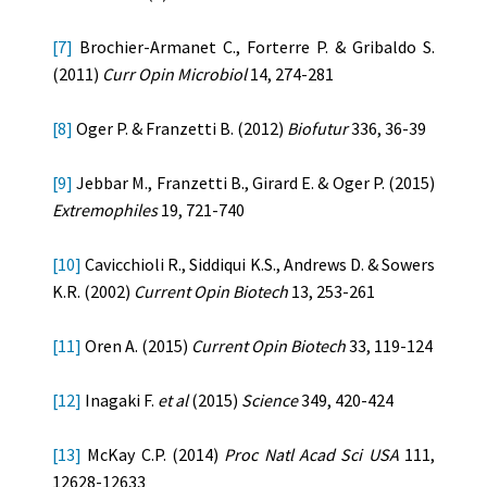
[7]
Brochier-Armanet C., Forterre P. & Gribaldo S.
(2011)
Curr Opin Microbiol
14, 274-281
[8]
Oger P. & Franzetti B. (2012)
Biofutur
336, 36-39
[9]
Jebbar M., Franzetti B., Girard E. & Oger P. (2015)
Extremophiles
19, 721-740
[10]
Cavicchioli R., Siddiqui K.S., Andrews D. & Sowers
K.R. (2002)
Current Opin Biotech
13, 253-261
[11]
Oren A. (2015)
Current Opin Biotech
33, 119-124
[12]
Inagaki F.
et al
(2015)
Science
349, 420-424
[13]
McKay C.P. (2014)
Proc Natl Acad Sci USA
111,
12628-12633