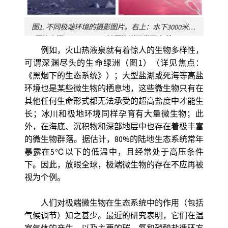
图1. 不同极端环境的摄影图片。右上：水下3000米深处的大西洋脊洛加切夫（Logatchev）热液区。左上：亚速尔群岛的火山热液泉。左下：南极冰雪环境。右下：安第斯山脉的高盐湖泊。
[照片来源：© Ifremer，法国海洋开发研究所]
例如，火山热液泉就有着惊人的生物多样性，
可谓深渊尽头的生命绿洲（图1）（详见焦点：
《黑烟下的生态系统》）；大型盐湖或死海等高盐
环境也是某些微生物的栖息地，这些微生物只有在
其他任何生命形式都无法承受的超高盐度中才能生
长；冰川和极地环境同样孕育有大量微生物；此
外，在海底、沉积物和深部地层中也存在着极丰富
的微生物群落。据估计，80%的陆地生态系统常年
暴露在5℃以下的低温中，且经常处于高压条件
下。因此，放眼全球，极端微生物的存在不应再被
视为个例。
人们对极端微生物在生态系统中的作用（包括
气候调节）知之甚少。最近的研究表明，它们在温