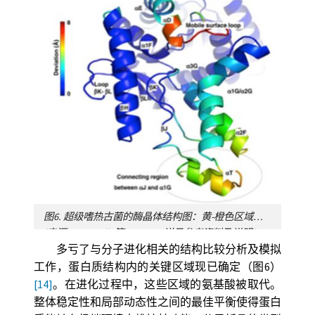
图6. 超级嗜热古菌的酶晶体结构图：黄-橙色区域对应酶执行功能所必需的动态区。蓝色区域表示稳定分子体系所需的刚性区域。
[来源：Coquelle等，2010，详见参考资料及说明
[14]
]（Loop环，
多亏了与分子进化相关的结构比较分析及模拟
工作，蛋白质结构内的关键区域现已确定（图6）
[14]
。在进化过程中，这些区域的氨基酸被取代。
整体稳定性和局部动态性之间的最佳平衡使得蛋白