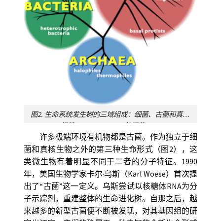
图2. 生命系统发生树的三域组成：细菌、古菌和真核生物
BACTERIA细菌，cyanobacteria蓝细菌，heterotrophic bacteria异养细菌，EUKARYOTA真核生物，fungi真菌，animals动物，plants植物，chromists茸鞭生物，alveolates囊泡虫，rhodophytes红藻，flagellates鞭毛虫，basal protists基础原生生物，ARCHAEA古菌，halophiles嗜盐菌，thermophiles嗜热菌
许多极端环境有机物都是古菌。作为独立于细
菌和真核生物之外的第三种生命形式（图2），这
类微生物有着明显不同于二者的分子特征。1990
年，美国生物学家卡尔·乌斯（Karl Woese）首次提
出了“古菌”这一定义。乌斯尝试以核糖体RNA为分
子示踪剂，重建整体的生命进化树。自那之后，越
来越多的新型古菌便不断被发现，对其基因组的研