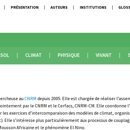
PRÉSENTATION
AUTEURS
INSTITUTIONS
GLOSS
SOL
CLIMAT
PHYSIQUE
VIVANT
hercheuse au
CNRM
depuis 2005. Elle est chargée de réaliser l’as
ointement par le CNRM et le Cerfacs, CNRM-CM. Elle coordonne l’é
r les exercices d’intercomparaison des modèles de climat, organis
t). Elle s’intéresse plus particulièrement aux processus de coupla
ousson Africaine et le phénomène El Nino.