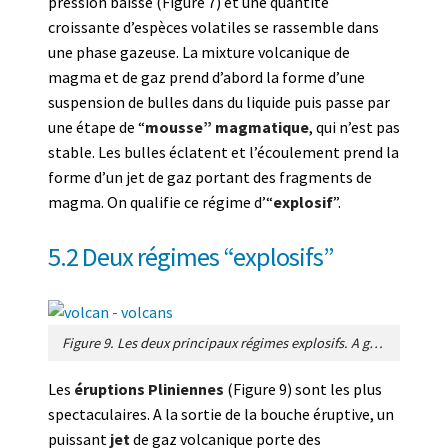
pression baisse (Figure 7) et une quantité
croissante d’espèces volatiles se rassemble dans
une phase gazeuse. La mixture volcanique de
magma et de gaz prend d’abord la forme d’une
suspension de bulles dans du liquide puis passe par
une étape de “
mousse” magmatique
, qui n’est pas
stable. Les bulles éclatent et l’écoulement prend la
forme d’un jet de gaz portant des fragments de
magma. On qualifie ce régime d’“
explosif
”.
5.2 Deux régimes “explosifs”
Figure 9. Les deux principaux régimes explosifs. A gauche: une colonne Plinienne s’élève à haute altitude jusqu’à un niveau où l’atmosphère raréfiée est moins dense que la mixture volcanique. La mixture se propage latéralement en laissant sédimenter ses fragments. A droite: une coulée pyroclastique est due à l’effondrement d’une colonne éruptive qui est restée plus dense que l’air. [Source : Figure de l’auteur]
Les
éruptions Pliniennes
(Figure 9) sont les plus
spectaculaires. A la sortie de la bouche éruptive, un
puissant
jet
de gaz volcanique porte des