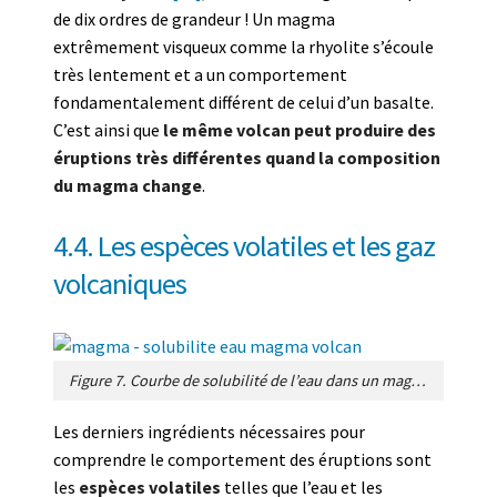
de dix ordres de grandeur ! Un magma
extrêmement visqueux comme la rhyolite s’écoule
très lentement et a un comportement
fondamentalement différent de celui d’un basalte.
C’est ainsi que
le même volcan peut produire des
éruptions très différentes quand la composition
du magma change
.
4.4. Les espèces volatiles et les gaz
volcaniques
Figure 7. Courbe de solubilité de l’eau dans un magma rhyolitique contenant 3% d’eau, une valeur plutôt basse. Toute cette eau est en solution à des pressions supérieures à 50 MPa (500 bars), ce qui correspond à une profondeur d’environ 2 km. Au-delà du seuil de solubilité, le magma est saturé et une partie de l’eau apparait sous forme de gaz. Un magma peut atteindre la saturation de deux manières différentes, par décompression lors de la remontée ou par cristallisation fractionnée dans un réservoir. [Source : Figure de l’auteur]
Les derniers ingrédients nécessaires pour
comprendre le comportement des éruptions sont
les
espèces volatiles
telles que l’eau et les