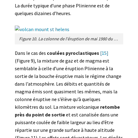
La durée typique d’une phase Plinienne est de
quelques dizaines d’heures.
Figure 10. La colonne de l’éruption de mai 1980 du Mount St Helens, dans L’État de Washington aux USA. Un mélange de gaz et de fragments de magma sort à haute vitesse du conduit volcanique. [Source : United States Geological Survey, domaine public]
Dans le cas des
coulées pyroclastiques
[15]
(Figure 9), la mixture de gaz et de magma est
semblable à celle d’une éruption Plinienne à la
sortie de la bouche éruptive mais le régime change
dans l’atmosphère. Les débits et quantités de
magma émis sont quasiment les mêmes, mais la
colonne éruptive ne s’élève qu’à quelques
kilomètres du sol. La mixture volcanique
retombe
près du point de sortie
et est canalisée dans une
puissante coulée de faible largeur au lieu d’être
répartie sur une grande surface à haute altitude
(Figure 11). Les effets sont dévastateurs. Les dépôts