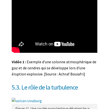
Vidéo 1 :
Exemple d’une colonne atmosphérique de
gaz et de cendres qui se développe lors d’une
éruption explosive. [Source : Achraf Bouiafri]
5.3. Le rôle de la turbulence
Figure 11. Une coulée pyroclastique dévalant les pentes du volcan Sinabung en Indonésie. Cette coulée n’est pas due à l’effondrement d’une colonne atmosphérique, mais à l’explosion d’une épaisse coulée de lave chargée de bulles de gaz. [Source : Jean-Guillaume Feignon, distribué via imaggeo.egu.eu]