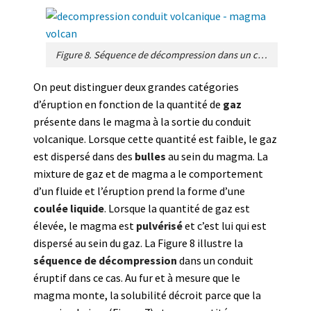
Figure 8. Séquence de décompression dans un conduit volcanique. Le magma se charge progressivement de bulles de gaz à cause de l’exsolution des espèces volatiles et de la dilatation du gaz. La suspension de magma et de bulles de gaz devient instable et le magma est pulvérisé en fragments qui sont portés par un jet de gaz. [Source : Figure de l’auteur]
On peut distinguer deux grandes catégories
d’éruption en fonction de la quantité de
gaz
présente dans le magma à la sortie du conduit
volcanique. Lorsque cette quantité est faible, le gaz
est dispersé dans des
bulles
au sein du magma. La
mixture de gaz et de magma a le comportement
d’un fluide et l’éruption prend la forme d’une
coulée
liquide
. Lorsque la quantité de gaz est
élevée, le magma est
pulvérisé
et c’est lui qui est
dispersé au sein du gaz. La Figure 8 illustre la
séquence de décompression
dans un conduit
éruptif dans ce cas. Au fur et à mesure que le
magma monte, la solubilité décroit parce que la