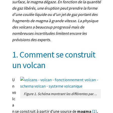
surface, le magma dégaze. En fonction de la quantité
de gaz libérés, une éruption peut prendre la forme
d’une coulée liquide ou d’un jet de gaz portant des
fragments de magma à grande vitesse. La physique
des volcans a beaucoup progressé mais de
nombreuses incertitudes limitent encore les
prévisions des experts.
1. Comment se construit
un volcan
U
n
vo
Figure 1. Schéma montrant les différentes parties d’un système volcanique. La source profonde de magma est majoritairement liée à des mouvements de grande échelle dans le manteau terrestre (on représente ici un courant ascendant). Le magma monte vers la surface en fracturant les roches qui l’entourent. Près de la surface, il vient souvent s’accumuler dans un réservoir. [Source : Figure de l’auteur]
lc
a
n se construit à partir d’une source de
magma
[1]
,