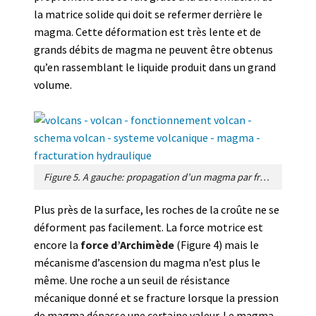
la matrice solide qui doit se refermer derrière le
magma. Cette déformation est très lente et de
grands débits de magma ne peuvent être obtenus
qu’en rassemblant le liquide produit dans un grand
volume.
Figure 5. A gauche: propagation d’un magma par fracturation hydraulique. Le magma sous pression ouvre une fracture dans les roches et monte sous l’effet de la poussée d’Archimède. A droite: un dyke qui traverse les strates d’une falaise en Islande [Source : Figure de l’auteur et collection personnelle]
Plus près de la surface, les roches de la croûte ne se
déforment pas facilement. La force motrice est
encore la
force d’Archimède
(Figure 4) mais le
mécanisme d’ascension du magma n’est plus le
même. Une roche a un seuil de résistance
mécanique donné et se fracture lorsque la pression
de magma dépasse une certaine valeur. Le magma