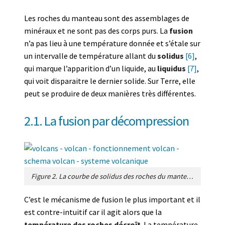
Les roches du manteau sont des assemblages de
minéraux et ne sont pas des corps purs. La
fusion
n’a pas lieu à une température donnée et s’étale sur
un intervalle de température allant du
solidus
[6]
,
qui marque l’apparition d’un liquide, au
liquidus
[7]
,
qui voit disparaitre le dernier solide. Sur Terre, elle
peut se produire de deux manières très différentes.
2.1. La fusion par décompression
Figure 2. La courbe de solidus des roches du manteau terrestre, qui marque le début de la fusion. La courbe en pointillés rouges montre la variation de température pour une roche animée d’un mouvement ascendant. A grande profondeur, le manteau est à des températures élevées mais inférieures au solidus: il est solide. Lorsqu’elles montent vers la surface, les roches du manteau croisent la limite du solidus et fondent partiellement. [Source : Figure de l’auteur]
C’est le mécanisme de fusion le plus important et il
est contre-intuitif car il agit alors que la
température des roches décroît
. La température