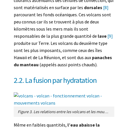
courants ascendants des cellules de convection, qui
sont matérialisés en surface par les
dorsales
[8]
parcourant les fonds océaniques. Ces volcans sont
peu connus car ils se trouvent à plus de deux
kilomètres sous les mers mais ils sont
responsables de la plus grande quantité de
lave
[9]
produite sur Terre. Les volcans du deuxième type
sont les plus imposants, comme ceux des îles
Hawaii et de La Réunion, et sont dus aux
panaches
du manteau
(appelés aussi points chauds).
2.2. La fusion par hydratation
Figure 3. Les relations entre les volcans et les mouvements internes de la planète. On montre quatre types de volcans. Les plus abondants sont associés aux courants de convection dans le manteau terrestre, qu’ils soient ascendants ou descendants. Sur la droite de la figure, on montre des volcans qui naissent dans des zones d’extension. [Source : Figure de l’auteur]
Même en faibles quantités,
l’eau abaisse la