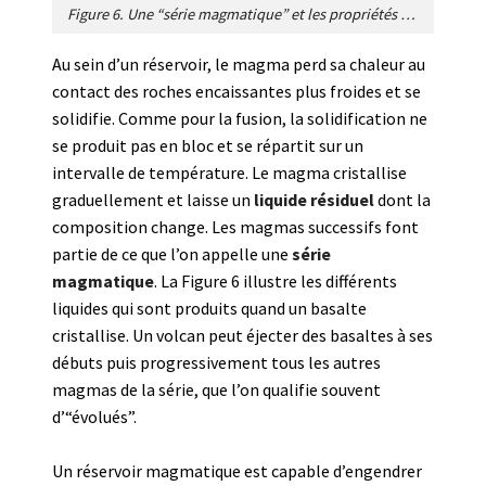
Figure 6. Une “série magmatique” et les propriétés physiques associées. Les magmas représentés, appelés basalte, andésite, dacite et rhyolite, sont produits par la cristallisation partielle d’un magma basaltique. Ce sont les liquides résiduels successifs qui se forment lorsque la cristallisation progresse dans un réservoir. [Source : Figure de l’auteur]
Au sein d’un réservoir, le magma perd sa chaleur au
contact des roches encaissantes plus froides et se
solidifie. Comme pour la fusion, la solidification ne
se produit pas en bloc et se répartit sur un
intervalle de température. Le magma cristallise
graduellement et laisse un
liquide résiduel
dont la
composition change. Les magmas successifs font
partie de ce que l’on appelle une
série
magmatique
. La Figure 6 illustre les différents
liquides qui sont produits quand un basalte
cristallise. Un volcan peut éjecter des basaltes à ses
débuts puis progressivement tous les autres
magmas de la série, que l’on qualifie souvent
d’“évolués”.
Un réservoir magmatique est capable d’engendrer