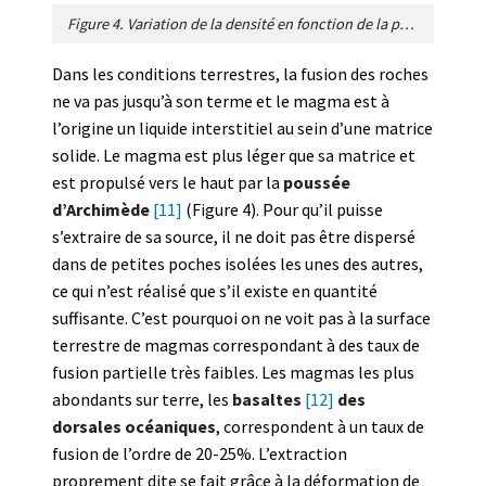
Figure 4. Variation de la densité en fonction de la profondeur. La courbe pointillée (CC) correspond aux roches de la croûte continentale. Les deux autres courbes montrent les densités d’un magma basaltique qui est soit “sec”, c’est-à-dire qui ne contient pas d’eau en solution, soit hydraté avec une concentration de 0.8 pour cents d’eau en poids. Ces deux magmas sont plus légers que la croûte à plus de 15 kilomètres de profondeur. [Source : Figure de l’auteur]
Dans les conditions terrestres, la fusion des roches
ne va pas jusqu’à son terme et le magma est à
l’origine un liquide interstitiel au sein d’une matrice
solide. Le magma est plus léger que sa matrice et
est propulsé vers le haut par la
poussée
d’Archimède
[11]
(Figure 4). Pour qu’il puisse
s’extraire de sa source, il ne doit pas être dispersé
dans de petites poches isolées les unes des autres,
ce qui n’est réalisé que s’il existe en quantité
suffisante. C’est pourquoi on ne voit pas à la surface
terrestre de magmas correspondant à des taux de
fusion partielle très faibles. Les magmas les plus
abondants sur terre, les
basaltes
[12]
des
dorsales océaniques
, correspondent à un taux de
fusion de l’ordre de 20-25%. L’extraction
proprement dite se fait grâce à la déformation de