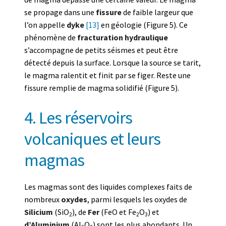
se propage dans une
fissure
de faible largeur que
l’on appelle
dyke
[13]
en géologie (Figure 5). Ce
phénomène de
fracturation hydraulique
s’accompagne de petits séismes et peut être
détecté depuis la surface. Lorsque la source se tarit,
le magma ralentit et finit par se figer. Reste une
fissure remplie de magma solidifié (Figure 5).
4. Les réservoirs
volcaniques et leurs
magmas
Les magmas sont des liquides complexes faits de
nombreux
oxydes
, parmi lesquels les oxydes de
Silicium
(SiO
), de
Fer
(FeO et Fe
O
) et
2
2
3
d’Aluminium
(Al
O
) sont les plus abondants. Un