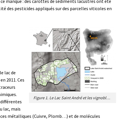
 ce manque : des carottes de sédiments lacustres ont été
ité des pesticides appliqués sur des parcelles viticoles en
e lac de
 en 2011. Ces
traceurs
himiques.
Figure 1. Le Lac Saint André et les vignobles environnants (en 2009). La carte bathymétrique (carte topographique du fond dulac qui présente les profondeurs par des courbes de niveau) montre le site de prélèvement (SAN11P2) dans la zone la plus profonde (la plus sombre sur la carte) du lac. [Source : Adapté de Sabatier et al. [2].]
 différentes
u lac, mais
aces métalliques (Cuivre, Plomb…) et de molécules