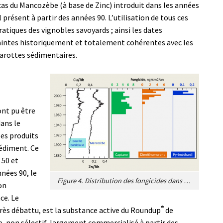
cas du Mancozèbe (à base de Zinc) introduit dans les années
 présent à partir des années 90. L’utilisation de tous ces
pratiques des vignobles savoyards ; ainsi les dates
raintes historiquement et totalement cohérentes avec les
carottes sédimentaires.
ont pu être
ans le
les produits
sédiment. Ce
 50 et
nnées 90, le
Figure 4. Distribution des fongicides dans les sédiments du lac St-André depuis 1880. La bouillie bordelaise et le Mancozèbe sont des compositions à base de Cuivre et de Zinc, respectivement. Leur quantité est estimée par comparaison avec la teneur des sédiments en Rubidium qui est présent naturellement dans le bassin versant. On voit que l’utilisation de la bouillie bordelaise a fortement augmenté après la seconde guerre mondiale. La partie droite montre la distribution de fongicides de synthèse et on peut suivre les apparitions successives du Captane, du Diméthomorphe et du Pyriméthanil dans les sédiments, suivant en cela les pratiques culturales. [Source : Adapté de Sabatier et al. (voir réf. [2]).]
on
ce. Le
®
rès débattu, est la substance active du Roundup
de
e, non sélectif, largement commercialisé à partir des