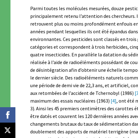
Parmi toutes les molécules mesurées, douze pestic
principalement retenu l’attention des chercheurs. I
retrouvent plus ou moins profondément enfouis en
années pendant lesquelles ils ont été épandus dans
environnantes. Ces pesticides sont classés en trois
catégories et correspondent à trois herbicides, cinq
quatre insecticides. En parallèle la datation du séd
réalisée à l’aide de radioéléments possédant de cou
de désintégration afin d’obtenir une échelle tempo
le dernier siècle. Des radioéléments naturels comm
une période de demi vie de 22,3 ans, et artificiel, 
aux retombées de l’accident de Tchernobyl (1986)
[
maximum des essais nucléaires (1963)
[4]
, ont été 
3). Ainsi les 45 premiers centimètres des carottes é
être datés et couvrent les 120 dernières années ave
changements brutaux du taux de sédimentation dans
doublement des apports de matériel terrigène (mat