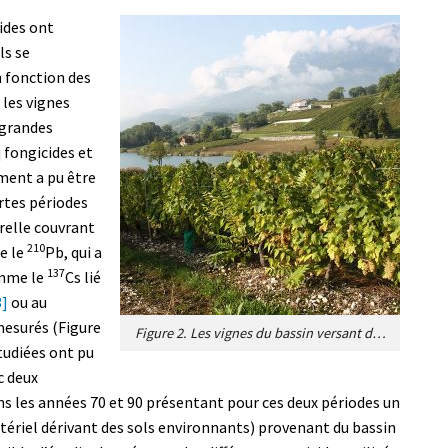
ides ont
ls se
 fonction des
 les vignes
 grandes
 fongicides et
iment a pu être
rtes périodes
relle couvrant
210
e le
Pb, qui a
137
comme le
Cs lié
3]
ou au
mesurés (Figure
Figure 2. Les vignes du bassin versant du lac de Saint André. Ces vignes ont fait l’objet de traitements tout au long du 20e siècle. [Source : Photo © Pierre Sabatier].
tudiées ont pu
c deux
 les années 70 et 90 présentant pour ces deux périodes un
ériel dérivant des sols environnants) provenant du bassin