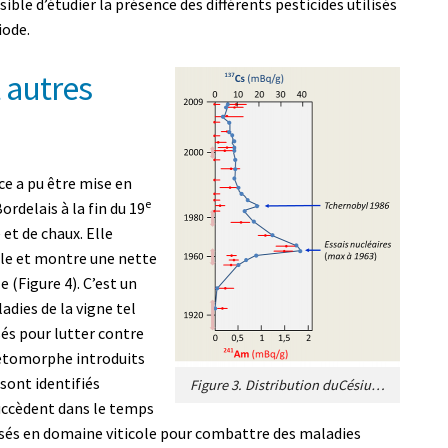
sible d’étudier la présence des différents pesticides utilisés
iode.
t autres
ce a pu être mise en
e
ordelais à la fin du 19
 et de chaux. Elle
le et montre une nette
 (Figure 4). C’est un
adies de la vigne tel
isés pour lutter contre
métomorphe introduits
sont identifiés
Figure 3. Distribution duCésium 137 (137Cs) dans les sédiments du Lac St-André depuis 1920. L’âge des sédiments estimé (flèches roses) permet de dater les deux pics de 137Cs. Le pic le plus important correspond à la présence de 137Cs dans l’atmosphère due aux essais nucléaires(premières retombées datant de 1955 et maximum de137Cs dans l’atmosphère observé en 1963).Ce 137Cs s’est peu à peu déposé sur l’ensemble de la planète (très majoritairement dans l’hémisphère nord).Ces données sont corrélées à la présence de241Am (Américium, en rouge), un élément provenant de la désintégration du 241Pu (Plutonium) à la suite des essais nucléaires. Plus récemment, une augmentation significative, mais transitoire, de la teneur en 137Cs a été observée dans les sédiments du lac à la suite de la catastrophe de Tchernobyl (1986). [Source : Adapté de Sabatier et al. (voir réf. [2]).]
succèdent dans le temps
lisés en domaine viticole pour combattre des maladies