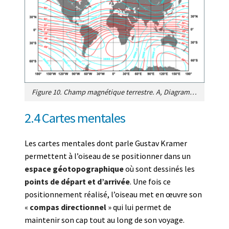
Figure 10. Champ magnétique terrestre. A, Diagramme illustrant comment les lignes de champ (représentées par des flèches) coupent la surface de la Terre et comment l’angle d’inclinaison (l’angle auquel les lignes de champ coupent la surface de la Terre) varie en fonction de la latitude. À l’équateur magnétique (la ligne courbe qui traverse la Terre), les lignes de champ sont parallèles à la surface de la Terre. Les lignes de champ deviennent progressivement plus raides à mesure que l’on se déplace vers le nord en direction du pôle magnétique, où les lignes de champ sont dirigées directement vers le bas dans la terre et où l’angle d’inclinaison est de 90°. L’intensité (force) du champ varie dans une direction légèrement différente de l’inclinaison ; l’intensité est la plus forte près des pôles magnétiques et la plus faible près de l’équateur. B, Diagramme illustrant quatre éléments des vecteurs du champ géomagnétique qui pourraient, en principe, fournir aux animaux des informations sur leur position. Le champ présent à chaque endroit de la Terre est défini par une intensité totale et un angle d’inclinaison. C, Les isolignes d’inclinaison (en rouge) sont représentées par incréments de 10°. Sur une grande partie du globe, l’inclinaison est fortement corrélée à la latitude et peut donc être utile dans une carte magnétique. Les isolignes de l’intensité du champ total (en bleu) sont représentées par incréments de 5 µT. [Source : schéma adapté de Lohmann et al. Magnetic maps in animal navigation, ref. [4], publié sous licence Creative commons 4.0 ].
2.4 Cartes mentales
Les cartes mentales dont parle Gustav Kramer
permettent à l’oiseau de se positionner dans un
espace géotopographique
où sont dessinés les
points de départ et d’arrivée
. Une fois ce
positionnement réalisé, l’oiseau met en œuvre son
«
compas directionnel
» qui lui permet de
maintenir son cap tout au long de son voyage.