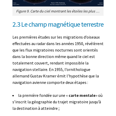
Figure 9. Carte du ciel montrant les étoiles les plus brillantes dans chacun des deux hémisphères Nord (à gauche) et Sud (à droite). Lorsqu’ils changent d’hémisphère le système d’orientation des oiseaux implique la « lecture » des nouvelles configurations stellaires. [Source Manuel Strehl, CC BY-SA 2.5, via Wikimedia Commons]
2.3 Le champ magnétique terrestre
Les premières études sur les migrations d’oiseaux
effectuées au radar dans les années 1950, révélèrent
que les flux migratoires nocturnes sont orientés
dans la bonne direction même quand le ciel est
totalement couvert, rendant impossible la
navigation stellaire. En 1955, l’ornithologue
allemand Gustav Kramer émit l’hypothèse que la
navigation avienne comporte deux étapes :
la première fondée sur une «
carte mentale
» où
s’inscrit la géographie du trajet migratoire jusqu’à
la destination à atteindre ;