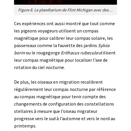
Figure 8. Le planétarium de Flint Michigan avec des cages d’orientation utilisé par Stephen T. Emlen pour l’étude de l’orientation prise par l’oiseau en fonction des constellation visibles dans le ciel. [Source photo © Stephen T. Emlen, avec l’aimable autorisation de l’auteur]
Ces expériences ont aussi montré que tout comme
les pigeons voyageurs utilisent un compas
magnétique pour calibrer leur compas solaire, les
passereaux comme la fauvette des jardins
Sylvia
borin
ou le rougegorge
Erithacus rubecula
utilisent
leur compas magnétique pour localiser l’axe de
rotation du ciel nocturne.
De plus, les oiseaux en migration recalibrent
régulièrement leur compas nocturne par référence
au compas magnétique pour tenir compte des
changements de configuration des constellations
stellaires à mesure que l’oiseau migrateur
progresse vers le sud à l’automne et vers le nord au
printemps.