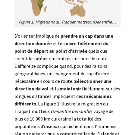
Figure 1. Migrations du Traquet motteux (
Oenanthe oenanthe
) 
S’orienter implique de
prendre un cap dans une
direction donnée
et
le suivre fidèlement du
point de départ au point d’arrivée
quels que
soient les
aléas
rencontrés en cours de route.
L’affaire se complique quand, pour des raisons
géographiques, un changement de cap d’avère
nécessaire en cours de route.
Sélectionner une
direction de vol
et la
maintenir
fidèlement sur des
longues distances impliquent des
mécanismes
différents
. La figure 1 illustre la migration du
Traquet motteux
Oenanthe oenanthe
, voyage de
plus de 10 000 km qui draine la totalité des
populations d’oiseaux qui nichent dans l’immense
région paléarctique, y compris celles de l’Islande et