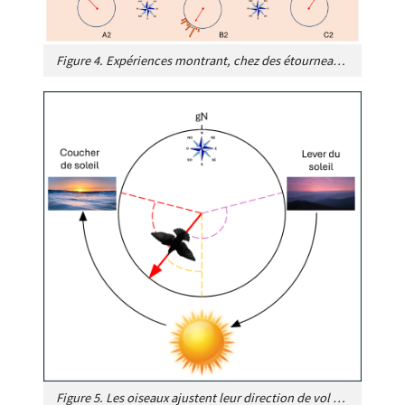
Figure 4. Expériences montrant, chez des étourneaux sansonnets
Figure 5. Les oiseaux ajustent leur direction de vol en fonction de la position du soleil dans le ciel au cours d’une journée (du lever au coucher du soleil) pour atteindre leur destination. gN, nord géographique. [Source : schéma EEnv]