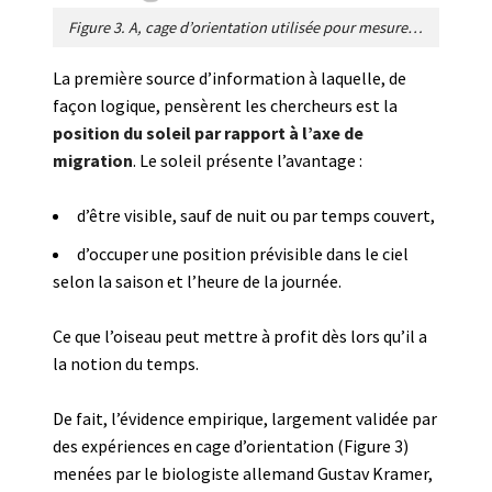
Figure 3. A, cage d’orientation utilisée pour mesurer l’aptitude des oiseaux migrateurs à s’orienter. De nombreux perchoirs reliés à des circuits électroniques sont disposés tout autour de la cage. Chaque fois que l’oiseau se pose sur l’un d’entre eux, l’impulsion de la direction choisie est enregistrée (B, flèches). [Source : Schéma EEnv]
La première source d’information à laquelle, de
façon logique, pensèrent les chercheurs est la
position du soleil
par rapport à l’axe de
migration
. Le soleil présente l’avantage :
d’être visible, sauf de nuit ou par temps couvert,
d’occuper une position prévisible dans le ciel
selon la saison et l’heure de la journée.
Ce que l’oiseau peut mettre à profit dès lors qu’il a
la notion du temps.
De fait, l’évidence empirique, largement validée par
des expériences en cage d’orientation (Figure 3)
menées par le biologiste allemand Gustav Kramer,