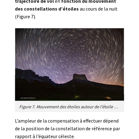
trajectoire de vol
en
fonction du mouvement
des constellations d’étoiles
au cours de la nuit
(Figure 7).
Figure 7. Mouvement des étoiles autour de l’étoile polaire au-dessus du Mont-Aiguille (Vercors, France). Les oiseaux migrateurs ajustent leur trajectoire de vol en fonction de ce mouvement au cours de la nuit. [Source photo © Alain Herrault, reproduite avec l’aimable autorisation de l’auteur].
L’ampleur de la compensation à effectuer dépend
de la position de la constellation de référence par
rapport à l’équateur céleste.