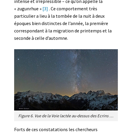
intense et irrépressible – ce qu’on appelle la
« zugunrhue »
[3]
. Ce comportement très
particulier a lieu à la tombée de la nuit à deux
époques bien distinctes de l’année, la première
correspondant à la migration de printemps et la
seconde à celle d’automne.
Figure 6. Vue de la Voie lactée au-dessus des Ecrins (Alpes, France), vue prise du col du Galibier, septembre 2021. Les oiseaux migrateurs sont capables de s’orienter grâce aux étoiles et constellations. [Source photo © Alain Herrault, reproduite avec l’aimable autorisation de l’auteur]
Forts de ces constatations les chercheurs