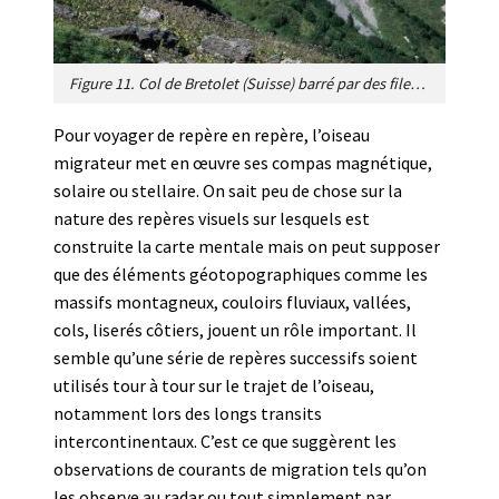
Figure 11. Col de Bretolet (Suisse) barré par des filets japonais destinés à capturer les passereaux migrateurs. Les ornithologues conduisent ici des études à long terme sur la migration des oiseaux. [Source photo © Lionel Maumary, reproduit avec la permission de l’auteur]
Pour voyager de repère en repère, l’oiseau
migrateur met en œuvre ses compas magnétique,
solaire ou stellaire. On sait peu de chose sur la
nature des repères visuels sur lesquels est
construite la carte mentale mais on peut supposer
que des éléments géotopographiques comme les
massifs montagneux, couloirs fluviaux, vallées,
cols, liserés côtiers, jouent un rôle important. Il
semble qu’une série de repères successifs soient
utilisés tour à tour sur le trajet de l’oiseau,
notamment lors des longs transits
intercontinentaux. C’est ce que suggèrent les
observations de courants de migration tels qu’on
les observe au radar ou tout simplement par