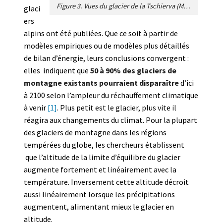
Figure 3. Vues du glacier de la Tschierva (Massif de la Bernina, sud-est de la Suisse) en 2000, et comme il apparaitrait en 2050 selon les prévisions suite à un réchauffement de +3°C (Infographie et applications GIS: Max Maisch, Université de Zurich, Suisse).
glaci
ers
alpins ont été publiées. Que ce soit à partir de
modèles empiriques ou de modèles plus détaillés
de bilan d’énergie, leurs conclusions convergent :
elles indiquent que
50 à 90% des glaciers de
montagne existants pourraient disparaître
d’ici
à 2100 selon l’ampleur du réchauffement climatique
à venir
[1]
. Plus petit est le glacier, plus vite il
réagira aux changements du climat. Pour la plupart
des glaciers de montagne dans les régions
tempérées du globe, les chercheurs établissent
que l’altitude de la limite d’équilibre du glacier
augmente fortement et linéairement avec la
température. Inversement cette altitude décroit
aussi linéairement lorsque les précipitations
augmentent, alimentant mieux le glacier en
altitude.