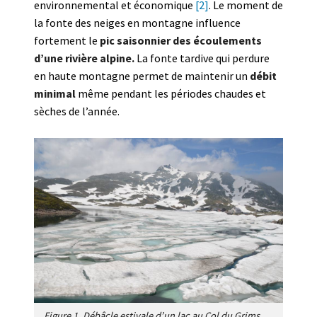
environnemental et économique
[2]
. Le moment de
la fonte des neiges en montagne influence
fortement le
pic saisonnier des écoulements
d’une rivière alpine.
La fonte tardive qui perdure
en haute montagne permet de maintenir un
débit
minimal
même pendant les périodes chaudes et
sèches de l’année.
Figure 1. Débâcle estivale d’un lac au Col du Grimsel, alimentant le Rhône [Source : Beniston].