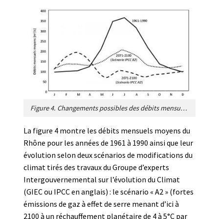
Figure 4. Changements possibles des débits mensuels du Rhône à l’entrée du Lac Léman (Porte du Scex) entre le climat de référence 1961-1990 et pour deux scénarii d’émissions du GIEC: B2, modérées; A2, fortes [Source : d’après Beniston[11]].
La figure 4 montre les débits mensuels moyens du
Rhône pour les années de 1961 à 1990 ainsi que leur
évolution selon deux scénarios de modifications du
climat tirés des travaux du Groupe d’experts
Intergouvernemental sur l’évolution du Climat
(GIEC ou IPCC en anglais) : le scénario « A2 » (fortes
émissions de gaz à effet de serre menant d’ici à
2100 à un réchauffement planétaire de 4 à 5°C par