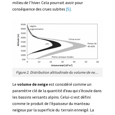
milieu de l’hiver. Cela pourrait avoir pour
conséquence des crues subites
[5]
.
Figure 2. Distribution altitudinale du volume de neige au maximum saisonnier dans les Alpes suisses pour le climat actuel (gris) et un climat avec des hivers 4°C plus chauds que le climat actuel (noir). La largeur des bandes grises et noires donne une indication de la variabilité des hivers plus ou moins secs ou humides [Source Beniston et al. [4] ].
Le
volume de neige
est considéré comme un
paramètre clé de la quantité d’eau qui s’écoule dans
les bassins versants alpins. Celui-ci est défini
comme le produit de l’épaisseur du manteau
neigeux par la superficie du terrain enneigé. La