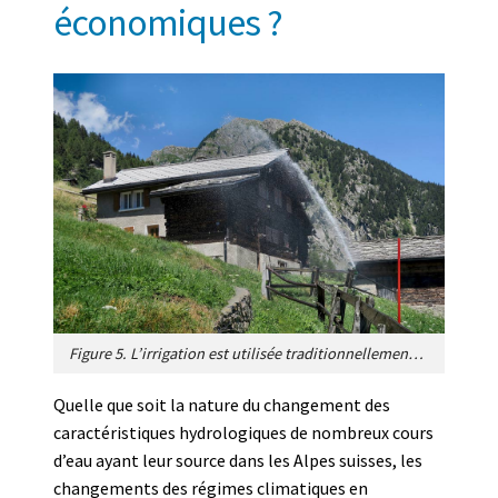
économiques ?
Figure 5. L’irrigation est utilisée traditionnellement dans le Valais central, l’une des régions les plus sèches de cette partie de l’Europe à cause de l’effet des barrières des Alpes valaisannes au sud et bernoises au nord [source: Photo de Kecko, via Flickr (https://www.flickr.com/photos/kecko/) [CC BY 2.0](https://creativecommons.org/licenses/by/2.0/)]
Quelle que soit la nature du changement des
caractéristiques hydrologiques de nombreux cours
d’eau ayant leur source dans les Alpes suisses, les
changements des régimes climatiques en