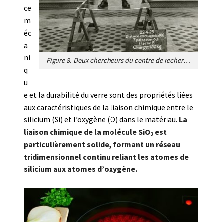
ce
m
éc
a
ni
Figure 8. Deux chercheurs du centre de recherche de Saint-Gobain testant la résistance mécanique d’une plaque de verre. [© Archives de Saint-Gobain]
q
u
e et la durabilité du verre sont des propriétés liées
aux caractéristiques de la liaison chimique entre le
silicium (Si) et l’oxygène (O) dans le matériau.
La
liaison chimique de la molécule SiO
est
2
particulièrement solide, formant un réseau
tridimensionnel continu reliant les atomes de
silicium aux atomes d’oxygène.