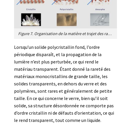
Figure 7. Organisation de la matière et trajet des rayons lumineux dans un réseau cristallin. Même si l’indice de réfraction varie selon la direction du rayon lumineux celui-ci ne « voit » en traversant le cristal qu’un seul indice (image de gauche). Dans un réseau polycristallin le rayon lumineux rencontre des variations d’indices selon les différentes orientations des cristaux et est diffracté par les joints de grains (image du centre : le sable). Un matériau amorphe a un seul indice de réfraction homogène et ne dévie pas les rayons lumineux (image de droite). [Source : http://physiquechimiecollege.eklablog.com/etats-de-la-matiere-a100286069, DR]
Lorsqu’un solide polycristallin fond, l’ordre
périodique disparaît, et la propagation de la
lumière n’est plus perturbée, ce qui rend le
matériau transparent. Étant donné la rareté des
matériaux monocristallins de grande taille, les
solides transparents, en dehors du verre et des
polymères, sont rares et généralement de petite
taille. En ce qui concerne le verre, bien qu’il soit
solide, sa structure désordonnée ne comporte pas
d’ordre cristallin ni de défauts d’orientation, ce qui
le rend transparent, tout comme un liquide.