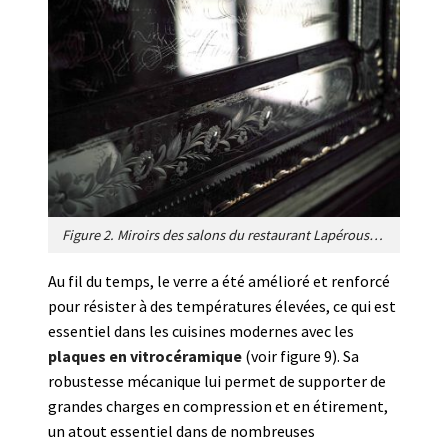
Figure 2. Miroirs des salons du restaurant Lapérouse à Paris, que l’on dit rayés par les diamants offerts à de belles courtisanes qui vérifiaient ainsi la qualité de leurs bijoux. [Source : https://foodandsens.com/made-by-f-and-s/a-la-petite-cuillere/rayne-vigneau-porte-12/ ; DR]
Au fil du temps, le verre a été amélioré et renforcé
pour résister à des températures élevées, ce qui est
essentiel dans les cuisines modernes avec les
plaques en vitrocéramique
(voir figure 9). Sa
robustesse mécanique lui permet de supporter de
grandes charges en compression et en étirement,
un atout essentiel dans de nombreuses