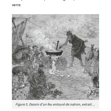
verre.
Figure 5. Dessin d’un feu entouré de natron, extrait de « Histoire naturelle » de Pline l’Ancien. [Gravure de 1885 © Gallica. Source : https://www.mediachimie.org/sites/default/files/NAT-GO23-D4-verre.pdf, DR]