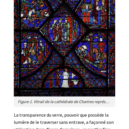
Figure 1. Vitrail de la cathédrale de Chartres représentant l’histoire de Charlemagne où le fameux « bleu de Chartres » est remarquable. [Source : photo Vladimir Renard, CC BY-SA 4.0, via Wikimedia Commons]
La transparence du verre, pouvoir que possède la
lumière de le traverser sans entrave, a façonné son