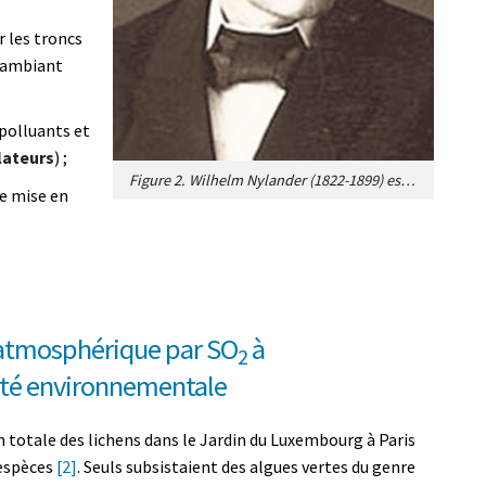
r les troncs
r ambiant
polluants et
lateurs
) ;
Figure 2. Wilhelm Nylander (1822-1899) est considéré comme l’un des principaux chercheurs sur les lichens de la deuxième moitié du XIX
re mise en
n atmosphérique par SO
à
2
lité environnementale
n totale des lichens dans le Jardin du Luxembourg à Paris
’espèces
[2]
. Seuls subsistaient des algues vertes du genre