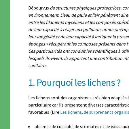
Dépourvus
de structures physiques protectrices, com
environnement. L’eau de pluie et l’air pénètrent dir
entre les filaments mycéliens et les composés spécifi
de leur capacité à réagir aux polluants atmosphérique
leur longévité et de leur capacité à indiquer la prése
éponges » récupérant les composés présents dans l’a
Ces particularités ont conduit les scientifiques à util
lesquels ils vivent. Ils apportent une contribution i
sanitaires.
1. Pourquoi les lichens ?
Les lichens sont des organismes très bien adaptés 
particulaire car ils présentent diverses caractéris
favorables (Lire
Les lichens, de surprenants organi
absence de cuticule, de stomates et de vaisseau