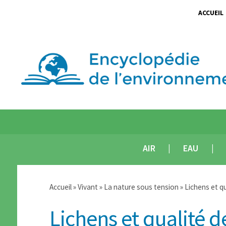
ACCUEIL
AIR
EAU
Accueil
»
Vivant
»
La nature sous tension
» Lichens et q
Lichens et qualité 